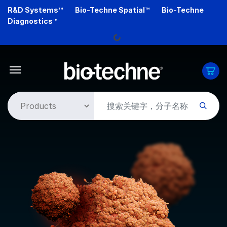
Skip
R&D Systems™
Bio-Techne Spatial™
Bio-Techne
Loading...
to
Diagnostics™
main
content