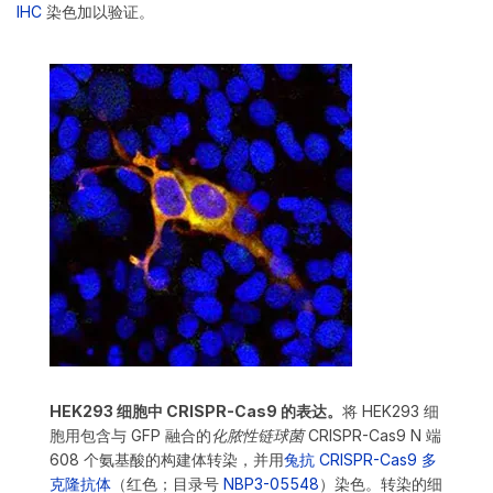
IHC
染色加以验证。
HEK293 细胞中 CRISPR-Cas9 的表达。
将 HEK293 细
胞用包含与 GFP 融合的
化脓性链球菌
CRISPR-Cas9 N 端
608 个氨基酸的构建体转染，并用
兔抗 CRISPR-Cas9 多
克隆抗体
（红色；目录号
NBP3-05548
）染色。转染的细