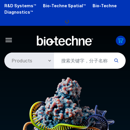
Skip
R&D Systems™
Bio-Techne Spatial™
Bio-Techne
Loading...
to
Diagnostics™
main
content