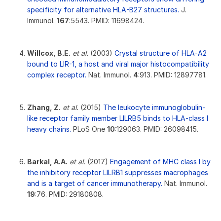
specificity for alternative HLA-B27 structures.
J.
Immunol.
167
:5543. PMID: 11698424.
Willcox, B.E.
et al.
(2003)
Crystal structure of HLA-A2
bound to LIR-1, a host and viral major histocompatibility
complex receptor.
Nat. Immunol.
4
:913. PMID: 12897781.
Zhang, Z.
et al.
(2015)
The leukocyte immunoglobulin-
like receptor family member LILRB5 binds to HLA-class I
heavy chains.
PLoS One
10
:129063. PMID: 26098415.
Barkal, A.A.
et al.
(2017)
Engagement of MHC class I by
the inhibitory receptor LILRB1 suppresses macrophages
and is a target of cancer immunotherapy.
Nat. Immunol.
19
:76. PMID: 29180808.