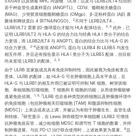
S100A9 以及病毒 MHC 同源物、UL18；以及与 LILRB2/ILT4 结合的
若干种血管生成素样蛋白 (ANGPTL)、CD1d、髓鞘相关糖蛋白
(MAG)、少突胶质细胞髓鞘糖蛋白 (OMgp)、β-淀粉样蛋白 (Aβ) 寡
2
聚体和网状蛋白 4 (RTN4/NOGO)。
不同于 LILRB2/ILT4，
3, 4
LILRB1/ILT2 需要 β2-微球蛋白才能与 HLA 配体结合。
此外，已
证明 LILRB1/ILT2 与 HLA-G 的结合力比与经典 HLA I 类分子的结合
力更强，而 LILRB2/ILT4 与 ANGPTL 蛋白的结合力比与 HLA-G 的
2-4
结合力更强。
还发现 ANGPTL 蛋白与 LILRB4 和 LILRB5 均发生
相互作用，并且还有报告显示 HLA I 类分子为 LILRB5 配体，但目前
2, 5
尚未发现 LILRB3 的配体。
由于 LILRB 亚家族成员具有免疫抑制特性，因此被视为免疫检查点
受体。LILRB 的配体，如 HLA-G 可在肿瘤细胞上高水平表达，且
HLA-G 与 LILRB1 的相互作用已被证明可抑制 NK 细胞、树突状细
胞、单核细胞/巨噬细胞、T 细胞和 B 细胞的功能，从而使肿瘤能够
1, 6, 7
逃避免疫侦测。
LILRB 也在各种类型的癌细胞以及肿瘤微环境中
的免疫细胞（包括肿瘤相关巨噬细胞 [TAM] 和髓源抑制性细胞
[MDSC]）上表达或表达上调，并被认为有助于肿瘤生长、血管生成
7
和转移。
研究显示，在 Lewis 肺癌模型中单独阻断 LILRB2 可增强
抗肿瘤免疫应答，减少粒细胞 MDSC 和调节性 T 细胞的数量，并抑
8
制肿瘤进展。与抗 PD-L1 治疗联合使用时，上述效果更为显著。
总