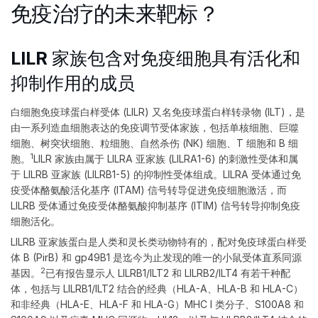
免疫治疗的未来靶标？
LILR 家族包含对免疫细胞具有活化和
抑制作用的成员
白细胞免疫球蛋白样受体 (LILR) 又名免疫球蛋白样转录物 (ILT)，是
由一系列造血细胞表达的免疫调节受体家族，包括单核细胞、巨噬
细胞、树突状细胞、粒细胞、自然杀伤 (NK) 细胞、T 细胞和 B 细
1
胞。
LILR 家族由属于 LILRA 亚家族 (LILRA1-6) 的刺激性受体和属
于 LILRB 亚家族 (LILRB1-5) 的抑制性受体组成。LILRA 受体通过免
疫受体酪氨酸活化基序 (ITAM) 信号转导促进免疫细胞激活，而
LILRB 受体通过免疫受体酪氨酸抑制基序 (ITIM) 信号转导抑制免疫
细胞活化。
LILRB 亚家族蛋白是人类和灵长类动物特有的，配对免疫球蛋白样受
体 B (PirB) 和 gp49B1 是迄今为止发现的唯一的小鼠受体直系同源
2
基因。
已有报告显示人 LILRB1/ILT2 和 LILRB2/ILT4 有若干种配
体，包括与 LILRB1/ILT2 结合的经典（HLA-A、HLA-B 和 HLA-C）
和非经典（HLA-E、HLA-F 和 HLA-G）MHC I 类分子、S100A8 和