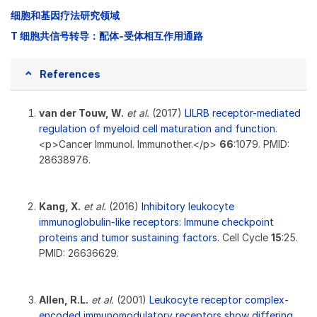
细胞和基因疗法研究领域
T 细胞共信号转导：配体-受体相互作用通路
References
van der Touw, W.
et al.
(2017)
LILRB receptor-mediated
regulation of myeloid cell maturation and function.
<p>Cancer Immunol. Immunother.</p>
66
:1079. PMID:
28638976.
Kang, X.
et al.
(2016)
Inhibitory leukocyte
immunoglobulin-like receptors: Immune checkpoint
proteins and tumor sustaining factors.
Cell Cycle
15
:25.
PMID: 26636629.
Allen, R.L.
et al.
(2001)
Leukocyte receptor complex-
encoded immunomodulatory receptors show differing