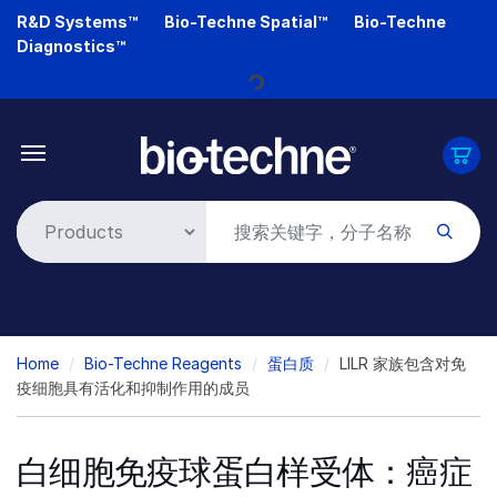
Skip
R&D Systems™
Bio-Techne Spatial™
Bio-Techne
to
Diagnostics™
main
content
Loading...
Breadcrumb
Home
Bio-Techne Reagents
蛋白质
LILR 家族包含对免
疫细胞具有活化和抑制作用的成员
白细胞免疫球蛋白样受体：癌症