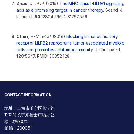
Zhao, J.
et al.
(2019)
The MHC class I-LILRB1 signalling
axis as a promising target in cancer therapy.
Scand. J.
Immunol.
90
:12804. PMID: 31267559.
Chen, H-M.
et al.
(2018)
Blocking immunoinhibitory
receptor LILRB2 reprograms tumor-associated myeloid
cells and promotes antitumor immunity.
J. Clin. Invest.
128
:5647. PMID: 30352428.
CONTACT INFORMATION
地址：上海市长宁区长宁路
1193号长宁来福士广场办公
楼T3第20层
邮编：200051